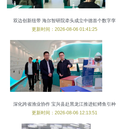
双边创新纽带 海尔智研院牵头成立中德首个数字孪
生联合实验室侧记
更新时间：2026-08-06 01:41:25
深化跨省渔业协作 宝兴县赴黑龙江推进虹鳟鱼引种
育种技术联合攻关
更新时间：2026-08-06 12:13:51