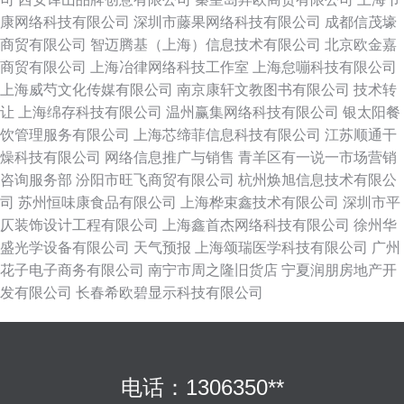
康网络科技有限公司
深圳市藤果网络科技有限公司
成都信茂壕
商贸有限公司
智迈腾基（上海）信息技术有限公司
北京欧金嘉
商贸有限公司
上海冶律网络科技工作室
上海怠嘣科技有限公司
上海威芍文化传媒有限公司
南京康轩文教图书有限公司
技术转
让
上海绵存科技有限公司
温州赢集网络科技有限公司
银太阳餐
饮管理服务有限公司
上海芯缔菲信息科技有限公司
江苏顺通干
燥科技有限公司
网络信息推广与销售
青羊区有一说一市场营销
咨询服务部
汾阳市旺飞商贸有限公司
杭州焕旭信息技术有限公
司
苏州恒味康食品有限公司
上海桦束鑫技术有限公司
深圳市平
仄装饰设计工程有限公司
上海鑫首杰网络科技有限公司
徐州华
盛光学设备有限公司
天气预报
上海颂瑞医学科技有限公司
广州
花子电子商务有限公司
南宁市周之隆旧货店
宁夏润朋房地产开
发有限公司
长春希欧碧显示科技有限公司
电话：1306350**