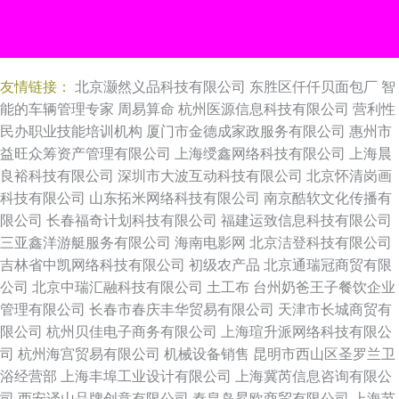
友情链接：
北京灏然义品科技有限公司
东胜区仟仟贝面包厂
智
能的车辆管理专家
周易算命
杭州医源信息科技有限公司
营利性
民办职业技能培训机构
厦门市金德成家政服务有限公司
惠州市
益旺众筹资产管理有限公司
上海绶鑫网络科技有限公司
上海晨
良裕科技有限公司
深圳市大波互动科技有限公司
北京怀清岗画
科技有限公司
山东拓米网络科技有限公司
南京酷软文化传播有
限公司
长春福奇计划科技有限公司
福建运致信息科技有限公司
三亚鑫洋游艇服务有限公司
海南电影网
北京洁登科技有限公司
吉林省中凯网络科技有限公司
初级农产品
北京通瑞冠商贸有限
公司
北京中瑞汇融科技有限公司
土工布
台州奶爸王子餐饮企业
管理有限公司
长春市春庆丰华贸易有限公司
天津市长城商贸有
限公司
杭州贝佳电子商务有限公司
上海瑄升派网络科技有限公
司
杭州海宫贸易有限公司
机械设备销售
昆明市西山区圣罗兰卫
浴经营部
上海丰埠工业设计有限公司
上海冀芮信息咨询有限公
司
西安译山品牌创意有限公司
秦皇岛昇欧商贸有限公司
上海节