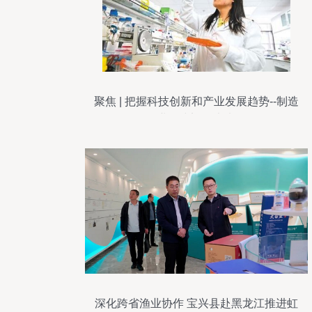
聚焦 | 把握科技创新和产业发展趋势--制造
业阔步迈向未来
深化跨省渔业协作 宝兴县赴黑龙江推进虹