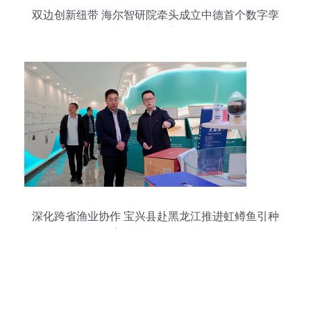
双边创新纽带 海尔智研院牵头成立中德首个数字孪
生联合实验室侧记
深化跨省渔业协作 宝兴县赴黑龙江推进虹鳟鱼引种
育种技术联合攻关